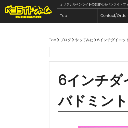
オリジナルペンライトの製作ならペンライトファーム 
Top
Contact/Order
内
容
を
Top
ブログ
やってみた
6インチダイエッ
ス
キ
ッ
プ
6インチダ
バドミント