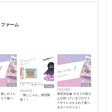
トファーム
未分類
未分類
未分類
2022/08/01
2022/10/11
！推しのトレ
発売決定
オタクの皆さ
「推しじゃん」発売開
イドで遊べ
んが持っているブロマイ
始！！
ドやトレカを入れて遊べ
るカードゲーム！