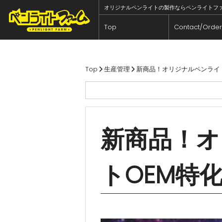
オリジナルペンライトの製作ならペンライトファーム 
Top
Contact/Order
内
容
を
Top
生産管理
新商品！オリジナルペンライト
ス
キ
ッ
プ
新商品！オ
トOEM特