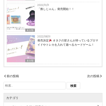
2022/10/11
「推しじゃん」発売開始！！
未分類
2022/08/01
発売決定
オタクの皆さんが持っているブロマ
イドやトレカを入れて遊べるカードゲーム！
未分類
投
前の投稿
次の投稿
稿
検
ナ
索:
ビ
カテゴリ
ゲ
ー