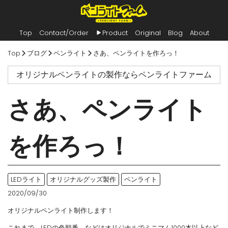
Top
Contact/Order
Product
Original
Blog
About
内
Top
ブログ
ペンライト
さあ、ペンライトを作ろっ！
容
を
オリジナルペンライトの製作ならペンライトファーム
ス
キ
ッ
さあ、ペンライト
プ
を作ろっ！
LEDライト
オリジナルグッズ製作
ペンライト
2020/09/30
オリジナルペンライト制作します！
これまで、LEDの色順番、などはオリジナルでミニマム1000本以上など