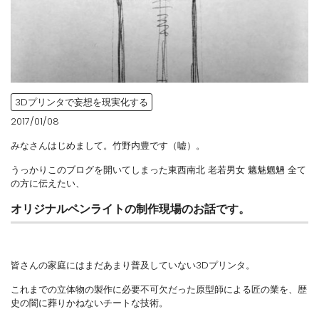
3Dプリンタで妄想を現実化する
2017/01/08
みなさんはじめまして。竹野内豊です（嘘）。
うっかりこのブログを開いてしまった東西南北 老若男女 魑魅魍魎 全て
の方に伝えたい、
オリジナルペンライトの制作現場のお話です。
皆さんの家庭にはまだあまり普及していない3Dプリンタ。
これまでの立体物の製作に必要不可欠だった原型師による匠の業を、歴
史の闇に葬りかねないチートな技術。