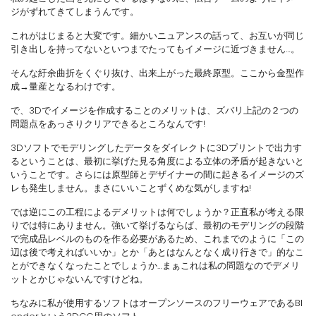
ジがずれてきてしまうんです。
これがはじまると大変です。細かいニュアンスの話って、お互いが同じ
引き出しを持ってないといつまでたってもイメージに近づきません…。
そんな紆余曲折をくぐり抜け、出来上がった最終原型。ここから金型作
成→量産となるわけです。
で、3Dでイメージを作成することのメリットは、ズバリ上記の２つの
問題点をあっさりクリアできるところなんです!
3Dソフトでモデリングしたデータをダイレクトに3Dプリントで出力す
るということは、最初に挙げた見る角度による立体の矛盾が起きないと
いうことです。さらには原型師とデザイナーの間に起きるイメージのズ
レも発生しません。まさにいいことずくめな気がしますね!
では逆にこの工程によるデメリットは何でしょうか？正直私が考える限
りでは特にありません。強いて挙げるならば、最初のモデリングの段階
で完成品レベルのものを作る必要があるため、これまでのように「この
辺は後で考えればいいか」とか「あとはなんとなく成り行きで」的なこ
とができなくなったことでしょうか…まぁこれは私の問題なのでデメリ
ットとかじゃないんですけどね。
ちなみに私が使用するソフトはオープンソースのフリーウェアであるBl