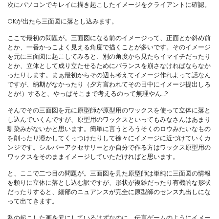
次にパソコンでキレイに描き起こしたイメージをクライアントに確認。
OKが出たら三面図に落とし込みます。
ここで最初の問題が。三面図になる前のイメージって、正面とか斜め前
とか、一番かっこよく見える角度で描くことが多いです。そのイメージ
を元に三面図に起こしてみると、別の角度から見たらイマイチだったり
とか、立体として成り立たせるためにバランスを崩さなければならなか
ったりします。まぁ最初からその辺も考えてイメージ作れよって話なん
ですが、納期がなかったり（夕方言われてその日中にイメージ提出しろ
とか!）すると、やっぱそこまで考えるのって無理やん…?
そんでその三面図を元に原型師が原型用のワックスを使って立体に落と
し込んでいくんですが、原型用のワックスといってもみなさんはあまり
馴染みがないかと思います。簡単に言うとろうそくのロウみたいなもの
を削ったり溶かしてくっつけたりして徐々にイメージに近づけていくカ
ンジです。シルバーアクセサリーとか自分で作る方はワックス原型用の
ワックスをそのままイメージしていただければと思います。
と、ここで二つ目の問題が。三面図を見た原型師は単純に三面図の情報
を頼りに立体に落とし込む訳ですが、形状が複雑だったり有機的な形状
だったりすると、細部のニュアンスが完全に原型師のセンス丸出しにな
って出てきます。
私の起こした画を元にしているはずなのに、伝言ゲームのようにイメー