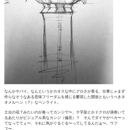
なんかヤバイ。なんというかカオスな中にグロさが香る、仕事じゃまず
作らなそうなある意味フリーダムを感じる鬱屈した開放ともいうべきネ
オメルヘン（？）なペンライト。
土台の花？みたいのが春ってカンジで〜、十字架とかドクロが渦巻いて
るあたりがビジュアル系なカンジ（偏見）？ そんでダイヤがペカ〜っ
てなっててぇ〜、それに蔦がぐるぐる〜ってしてるんだぁ〜。ウフ
フ〜。