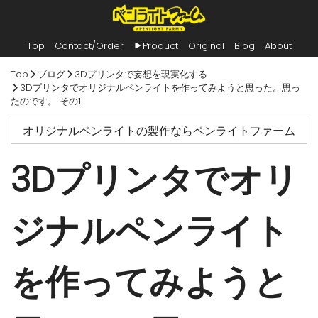
Top
Contact/Order
Product
Original
Blog
About
内
Top
ブログ
3Dプリンタで妄想を現実化する
容
3Dプリンタでオリジナルペンライトを作ってみようと思った。思っ
を
たのです。 その1
ス
キ
オリジナルペンライトの製作ならペンライトファーム
ッ
プ
3Dプリンタでオリ
ジナルペンライト
を作ってみようと