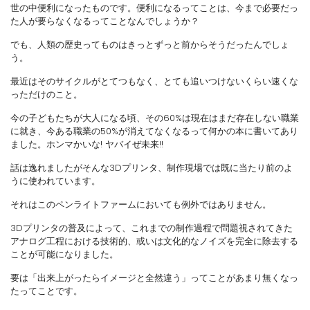
世の中便利になったものです。便利になるってことは、今まで必要だっ
た人が要らなくなるってことなんでしょうか？
でも、人類の歴史ってものはきっとずっと前からそうだったんでしょ
う。
最近はそのサイクルがとてつもなく、とても追いつけないくらい速くな
っただけのこと。
今の子どもたちが大人になる頃、その60%は現在はまだ存在しない職業
に就き、今ある職業の50%が消えてなくなるって何かの本に書いてあり
ました。ホンマかいな! ヤバイぜ未来!!
話は逸れましたがそんな3Dプリンタ、制作現場では既に当たり前のよ
うに使われています。
それはこのペンライトファームにおいても例外ではありません。
3Dプリンタの普及によって、これまでの制作過程で問題視されてきた
アナログ工程における技術的、或いは文化的なノイズを完全に除去する
ことが可能になりました。
要は「出来上がったらイメージと全然違う」ってことがあまり無くなっ
たってことです。