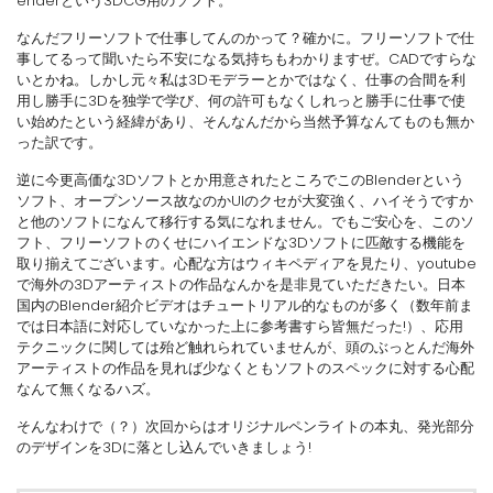
enderという3DCG用のソフト。
なんだフリーソフトで仕事してんのかって？確かに。フリーソフトで仕
事してるって聞いたら不安になる気持ちもわかりますぜ。CADですらな
いとかね。しかし元々私は3Dモデラーとかではなく、仕事の合間を利
用し勝手に3Dを独学で学び、何の許可もなくしれっと勝手に仕事で使
い始めたという経緯があり、そんなんだから当然予算なんてものも無か
った訳です。
逆に今更高価な3Dソフトとか用意されたところでこのBlenderという
ソフト、オープンソース故なのかUIのクセが大変強く、ハイそうですか
と他のソフトになんて移行する気になれません。でもご安心を、このソ
フト、フリーソフトのくせにハイエンドな3Dソフトに匹敵する機能を
取り揃えてございます。心配な方はウィキペディアを見たり、youtube
で海外の3Dアーティストの作品なんかを是非見ていただきたい。日本
国内のBlender紹介ビデオはチュートリアル的なものが多く（数年前ま
では日本語に対応していなかった上に参考書すら皆無だった!）、応用
テクニックに関しては殆ど触れられていませんが、頭のぶっとんだ海外
アーティストの作品を見れば少なくともソフトのスペックに対する心配
なんて無くなるハズ。
そんなわけで（？）次回からはオリジナルペンライトの本丸、発光部分
のデザインを3Dに落とし込んでいきましょう!