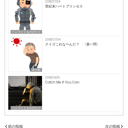
2018/07/26
世紀末ハートプリンセス
ペンライトものがたり
2018/07/04
クイズこれな〜んだ？ 〈第一問〉
未分類
2018/06/15
Catch Me If You Can
ペンライトものがたり
投
前の投稿
次の投稿