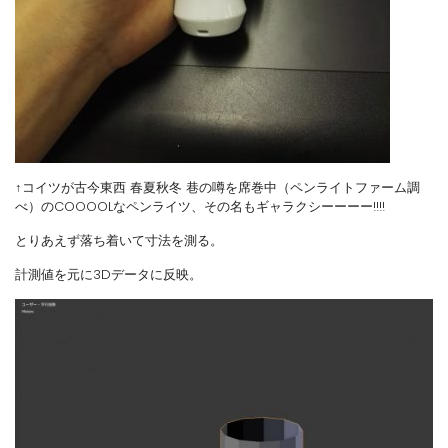
↑コイツが古今東西 春夏秋冬 巷の噂を席巻中（ペンライトファーム調
べ）のCOOOOLなペンライツ、その名もギャラクシーーーー!!!!
とりあえず落ち着いて寸法を測る。
計測値を元に3Dデータに反映。