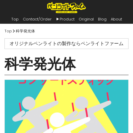
Top
Contact/Order
Product
Original
Blog
About
内
Top
科学発光体
容
を
オリジナルペンライトの製作ならペンライトファーム
ス
キ
ッ
科学発光体
プ