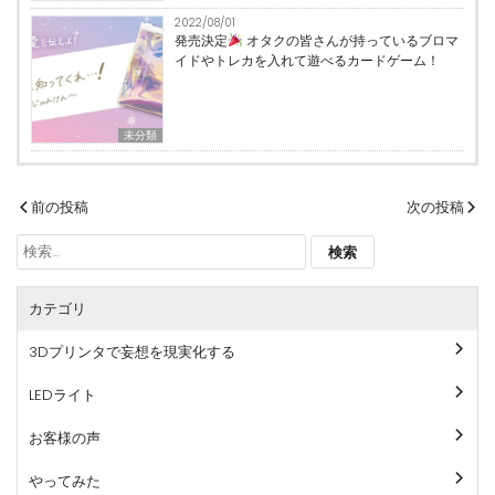
2022/08/01
発売決定
オタクの皆さんが持っているブロマ
イドやトレカを入れて遊べるカードゲーム！
未分類
投
前の投稿
次の投稿
稿
検
ナ
索:
ビ
カテゴリ
ゲ
ー
3Dプリンタで妄想を現実化する
シ
ョ
LEDライト
ン
お客様の声
やってみた