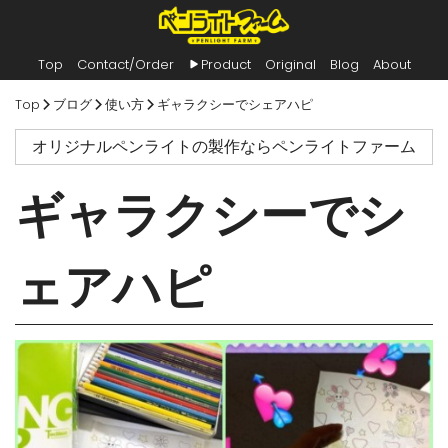
Top
Contact/Order
Product
Original
Blog
About
内
Top
ブログ
使い方
ギャラクシーでシェアハピ
容
を
オリジナルペンライトの製作ならペンライトファーム
ス
キ
ッ
ギャラクシーでシ
プ
ェアハピ