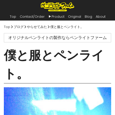
Top
Contact/Order
Product
Original
Blog
About
内
Top
ブログ
やらせてみた
僕と服とペンライト。
容
を
オリジナルペンライトの製作ならペンライトファーム
ス
キ
ッ
僕と服とペンライ
プ
ト。