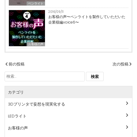
ペンライト
2016/09/11
お客様の声〜ペンライトを製作していただいた
企業様編voice6〜
お客様の声
投
前の投稿
次の投稿
稿
検
ナ
索:
ビ
カテゴリ
ゲ
ー
3Dプリンタで妄想を現実化する
シ
ョ
LEDライト
ン
お客様の声