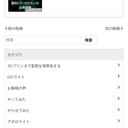
お客様の声
投
前の投稿
次の投稿
稿
検
ナ
索:
ビ
カテゴリ
ゲ
ー
3Dプリンタで妄想を現実化する
シ
ョ
LEDライト
ン
お客様の声
やってみた
やらせてみた
アポロライト