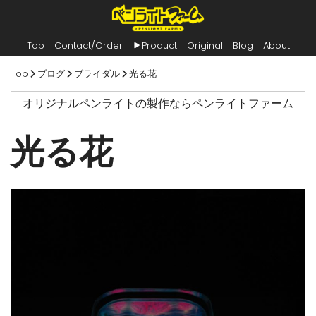
Top
Contact/Order
Product
Original
Blog
About
内
Top
ブログ
ブライダル
光る花
容
を
オリジナルペンライトの製作ならペンライトファーム
ス
キ
ッ
光る花
プ