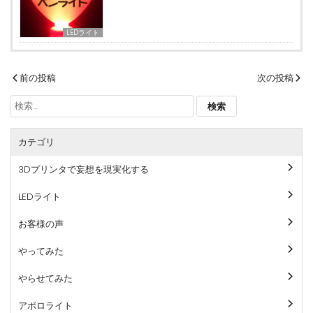
LEDライト
投
前の投稿
次の投稿
稿
検
ナ
索:
ビ
カテゴリ
ゲ
ー
3Dプリンタで妄想を現実化する
シ
ョ
LEDライト
ン
お客様の声
やってみた
やらせてみた
アポロライト