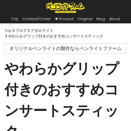
Top
Contact/Order
Product
Original
Blog
About
内
Top
ブログ
アポロライト
容
やわらかグリップ付きのおすすめコンサートスティック
を
ス
オリジナルペンライトの製作ならペンライトファーム
キ
ッ
プ
やわらかグリップ
付きのおすすめコ
ンサートスティッ