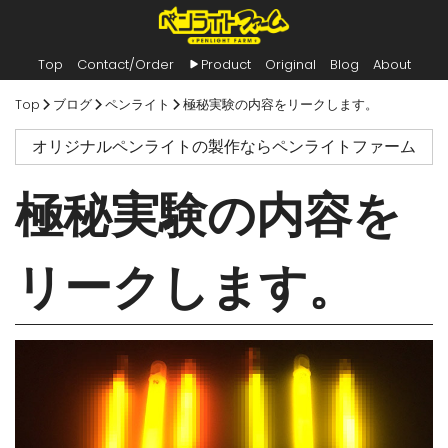
Top
Contact/Order
Product
Original
Blog
About
内
Top
ブログ
ペンライト
極秘実験の内容をリークします。
容
を
オリジナルペンライトの製作ならペンライトファーム
ス
キ
ッ
極秘実験の内容を
プ
リークします。